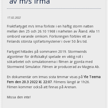
av m/s Irma
17.02.2022
Fraktfartyget m/s Irma förliste i en häftig storm natten
mellan den 25 och 26.10 1968 i närheten av Åland. Alla 11
ombord varande omkom. Förlisningen förblev ett av
Finlands största sjöfartsmysterier i över 50 års tid.
Fartyget hittades på sommaren 2019. Stormwinds
algoritmer för driftskalkyl spelade en viktig roll i
sökarbetet och simulationerna i filmen är gjorda med
Stormwind Simulator. Filmen är producerad av Mageia Ab.
En dokumentär om Irmas sista timmar visas på
Yle Teema
Fem den 20.3 2022 kl. 22:07
. Filmens längd är 1h26.
Filmen kommer också att finnas på Arenan.
Missa den inte!