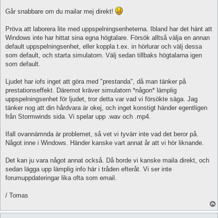
Går snabbare om du mailar mej direkt!
Pröva att laborera lite med uppspelningsenheterna. Ibland har det hänt att
Windows inte har hittat sina egna högtalare. Försök alltså välja en annan
default uppspelningsenhet, eller koppla t.ex. in hörlurar och välj dessa
som default, och starta simulatorn. Välj sedan tillbaks högtalarna igen
som default.
Ljudet har iofs inget att göra med "prestanda", då man tänker på
prestationseffekt. Däremot kräver simulatorn *någon* lämplig
uppspelningsenhet för ljudet, tror detta var vad vi försökte säga. Jag
tänker nog att din hårdvara är okej, och inget konstigt händer egentligen
från Stormwinds sida. Vi spelar upp .wav och .mp4.
Ifall ovannämnda är problemet, så vet vi tyvärr inte vad det beror på.
Något inne i Windows. Händer kanske vart annat år att vi hör liknande.
Det kan ju vara något annat också. Då borde vi kanske maila direkt, och
sedan lägga upp lämplig info här i tråden efteråt. Vi ser inte
forumuppdateringar lika ofta som email.
/ Tomas