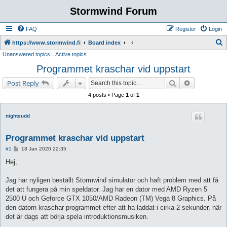
Stormwind Forum
FAQ
Register
Login
S
https://www.stormwind.fi
Board index
Unanswered topics
Active topics
e
Programmet kraschar vid uppstart
a
r
Search
Advanced s
Post Reply
c
4 posts • Page
1
of
1
h
nightsudd
Programmet kraschar vid uppstart
P
#1
18 Jan 2020 22:35
o
s
Hej,
t
Jag har nyligen beställt Stormwind simulator och haft problem med att få
det att fungera på min speldator. Jag har en dator med AMD Ryzen 5
2500 U och Geforce GTX 1050/AMD Radeon (TM) Vega 8 Graphics. På
den datorn kraschar programmet efter att ha laddat i cirka 2 sekunder, när
det är dags att börja spela introduktionsmusiken.