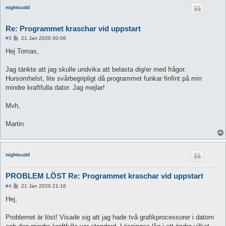
nightsudd
Re: Programmet kraschar vid uppstart
P
#3
21 Jan 2020 00:06
o
s
Hej Tomas,
t
Jag tänkte att jag skulle undvika att belasta dig/er med frågor.
Hursomhelst, lite svårbegripligt då programmet funkar finfint på min
mindre kraftfulla dator. Jag mejlar!
Mvh,
Martin
nightsudd
PROBLEM LÖST Re: Programmet kraschar vid uppstart
P
#4
21 Jan 2020 21:16
o
s
Hej,
t
Problemet är löst! Visade sig att jag hade två grafikprocessorer i datorn