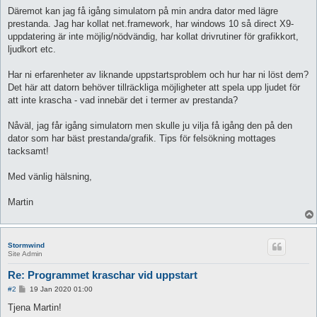
Däremot kan jag få igång simulatorn på min andra dator med lägre
prestanda. Jag har kollat net.framework, har windows 10 så direct X9-
uppdatering är inte möjlig/nödvändig, har kollat drivrutiner för grafikkort,
ljudkort etc.
Har ni erfarenheter av liknande uppstartsproblem och hur har ni löst dem?
Det här att datorn behöver tillräckliga möjligheter att spela upp ljudet för
att inte krascha - vad innebär det i termer av prestanda?
Nåväl, jag får igång simulatorn men skulle ju vilja få igång den på den
dator som har bäst prestanda/grafik. Tips för felsökning mottages
tacksamt!
Med vänlig hälsning,
Martin
Stormwind
Site Admin
Re: Programmet kraschar vid uppstart
P
#2
19 Jan 2020 01:00
o
s
Tjena Martin!
t