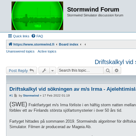
Stormwind Forum
Stormwind Simulator discussion forum
Quick links
FAQ
https://www.stormwind.fi
Board index
Unanswered topics
Active topics
Driftskalkyl vi
Search
Advanced
Post Reply
Driftskalkyl vid sökningen av m/s Irma - Ajelehtimi
P
#1
by
Stormwind
»
17 Feb 2022 01:19
o
(SWE)
s
Fraktfartyget m/s Irma förliste i en häftig storm natten mel
t
förblev ett av Finlands största sjöfartsmysterier i över 50 års tid.
Fartyget hittades på sommaren 2019. Stormwinds algoritmer för driftskalk
Simulator. Filmen är producerad av Mageia Ab.