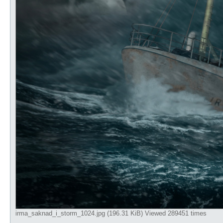
irma_saknad_i_storm_1024.jpg (196.31 KiB) Viewed 289451 times