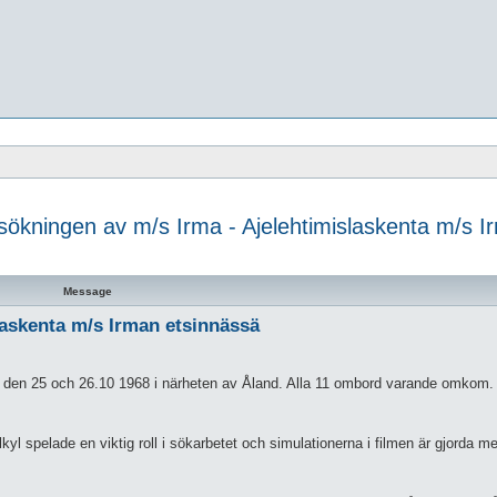
d sökningen av m/s Irma - Ajelehtimislaskenta m/s 
 search
Message
slaskenta m/s Irman etsinnässä
lan den 25 och 26.10 1968 i närheten av Åland. Alla 11 ombord varande omkom.
yl spelade en viktig roll i sökarbetet och simulationerna i filmen är gjorda 