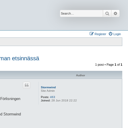
Search
Advan
Register
Login
Irman etsinnässä
1 post • Page
1
of
1
Author
Stormwind
Site Admin
Posts:
463
 Förlisningen
Joined:
28 Jun 2018 22:22
med Stormwind