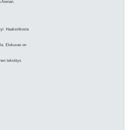
å Arenan.
yi. Haaksirikosta
lla. Elokuvan on
nen tekstitys.