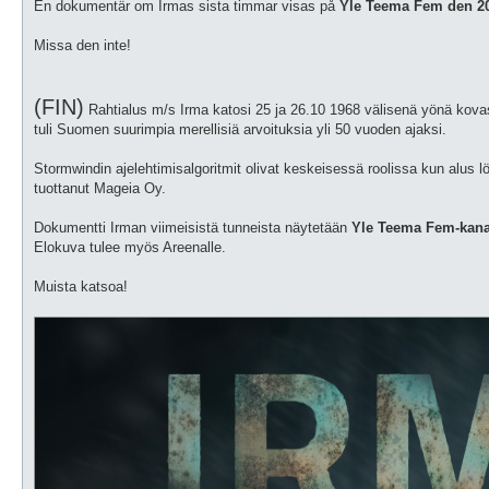
En dokumentär om Irmas sista timmar visas på
Yle Teema Fem den 20.
Missa den inte!
(FIN)
Rahtialus m/s Irma katosi 25 ja 26.10 1968 välisenä yönä kov
tuli Suomen suurimpia merellisiä arvoituksia yli 50 vuoden ajaksi.
Stormwindin ajelehtimisalgoritmit olivat keskeisessä roolissa kun alus l
tuottanut Mageia Oy.
Dokumentti Irman viimeisistä tunneista näytetään
Yle Teema Fem-kanava
Elokuva tulee myös Areenalle.
Muista katsoa!