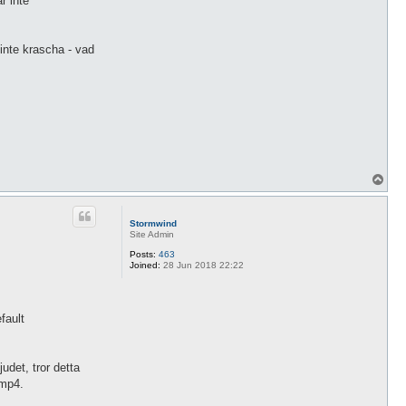
r inte
 inte krascha - vad
T
o
p
Stormwind
Site Admin
Posts:
463
Joined:
28 Jun 2018 22:22
fault
udet, tror detta
.mp4.