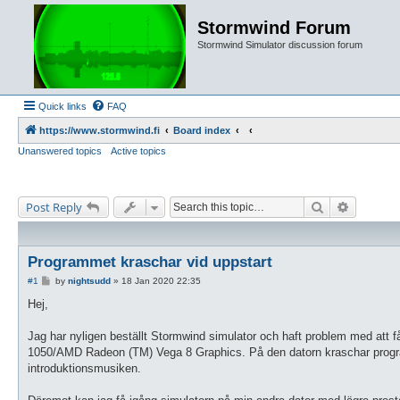
Stormwind Forum
Stormwind Simulator discussion forum
Quick links
FAQ
https://www.stormwind.fi
Board index
Unanswered topics
Active topics
Search
Advanced
Post Reply
Programmet kraschar vid uppstart
P
#1
by
nightsudd
»
18 Jan 2020 22:35
o
s
Hej,
t
Jag har nyligen beställt Stormwind simulator och haft problem med att
1050/AMD Radeon (TM) Vega 8 Graphics. På den datorn kraschar programme
introduktionsmusiken.