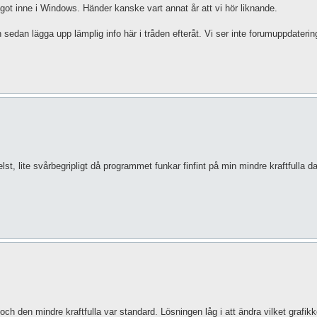
ågot inne i Windows. Händer kanske vart annat år att vi hör liknande.
sedan lägga upp lämplig info här i tråden efteråt. Vi ser inte forumuppdaterin
st, lite svårbegripligt då programmet funkar finfint på min mindre kraftfulla da
och den mindre kraftfulla var standard. Lösningen låg i att ändra vilket grafik