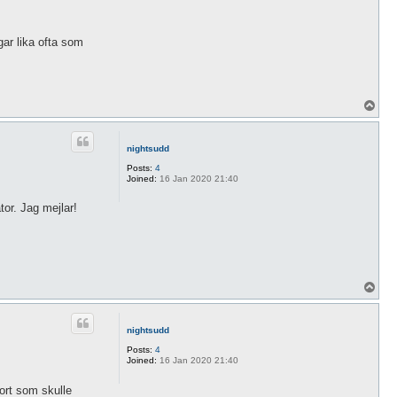
gar lika ofta som
T
o
p
nightsudd
Posts:
4
Joined:
16 Jan 2020 21:40
tor. Jag mejlar!
T
o
p
nightsudd
Posts:
4
Joined:
16 Jan 2020 21:40
kort som skulle