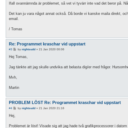
Ifall ovannämnda är problemet, så vet vi tyvärr inte vad det beror på. N
Det kan ju vara något annat också. Då borde vi kanske maila direkt, och 
email.
/ Tomas
Re: Programmet kraschar vid uppstart
P
#3
by
nightsudd
»
21 Jan 2020 00:06
o
s
Hej Tomas,
t
Jag tänkte att jag skulle undvika att belasta dig/er med frågor. Hursomhel
Mvh,
Martin
PROBLEM LÖST Re: Programmet kraschar vid uppstart
P
#4
by
nightsudd
»
21 Jan 2020 21:16
o
s
Hej,
t
Problemet är löst! Visade sig att jag hade två grafikprocessorer i datorn 