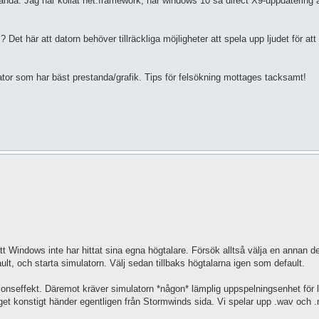
nda. Jag har kollat net.framework, har windows 10 så direct X9-uppdatering ä
Det här att datorn behöver tillräckliga möjligheter att spela upp ljudet för att
dator som har bäst prestanda/grafik. Tips för felsökning mottages tacksamt!
tt Windows inte har hittat sina egna högtalare. Försök alltså välja en annan de
ult, och starta simulatorn. Välj sedan tillbaks högtalarna igen som default.
ionseffekt. Däremot kräver simulatorn *någon* lämplig uppspelningsenhet för lj
nget konstigt händer egentligen från Stormwinds sida. Vi spelar upp .wav och 