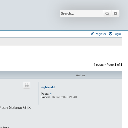
Search
Advan
Register
Login
4 posts • Page
1
of
1
Author
nightsudd
Posts:
4
Joined:
16 Jan 2020 21:40
 U och Geforce GTX