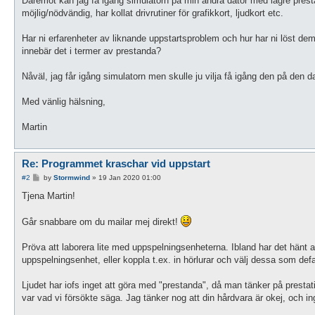
Däremot kan jag få igång simulatorn på min andra dator med lägre presta
möjlig/nödvändig, har kollat drivrutiner för grafikkort, ljudkort etc.
Har ni erfarenheter av liknande uppstartsproblem och hur har ni löst dem? 
innebär det i termer av prestanda?
Nåväl, jag får igång simulatorn men skulle ju vilja få igång den på den 
Med vänlig hälsning,
Martin
Re: Programmet kraschar vid uppstart
P
#2
by
Stormwind
»
19 Jan 2020 01:00
o
s
Tjena Martin!
t
Går snabbare om du mailar mej direkt!
Pröva att laborera lite med uppspelningsenheterna. Ibland har det hänt a
uppspelningsenhet, eller koppla t.ex. in hörlurar och välj dessa som defa
Ljudet har iofs inget att göra med "prestanda", då man tänker på prestat
var vad vi försökte säga. Jag tänker nog att din hårdvara är okej, och i