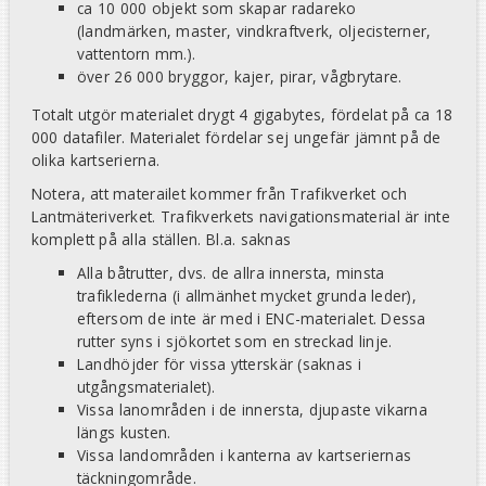
ca 10 000 objekt som skapar radareko
(landmärken, master, vindkraftverk, oljecisterner,
vattentorn mm.).
över 26 000 bryggor, kajer, pirar, vågbrytare.
Totalt utgör materialet drygt 4 gigabytes, fördelat på ca 18
000 datafiler. Materialet fördelar sej ungefär jämnt på de
olika kartserierna.
Notera, att materailet kommer från Trafikverket och
Lantmäteriverket. Trafikverkets navigationsmaterial är inte
komplett på alla ställen. Bl.a. saknas
Alla båtrutter, dvs. de allra innersta, minsta
trafiklederna (i allmänhet mycket grunda leder),
eftersom de inte är med i ENC-materialet. Dessa
rutter syns i sjökortet som en streckad linje.
Landhöjder för vissa ytterskär (saknas i
utgångsmaterialet).
Vissa lanområden i de innersta, djupaste vikarna
längs kusten.
Vissa landområden i kanterna av kartseriernas
täckningområde.