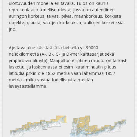
ulottuvuuden monella eri tavalla. Tulos on kaunis
representaatio todellisuudesta, jossa on autenttinen
auringon korkeus, taivas, pilviä, maankorkeus, korkeita
objekteja, puita, valojen korkeuksia, aaltojen korkeuksia
jne.
Ajettava alue käsittää tällä hetkellä yli 30000
neliökilometriä (A-, B-, C- ja D-merikarttasarjat sekä
ympäröiviä alueita). Maapallon elliptinen muoto on tarkasti
laskettu, ja laskennassa ei esim. kaariminuutin pituus
latitudia pitkin ole 1852 metriä vaan lähemmäs 1857
metriä - mikä vastaa todellisuutta meidän
leveysasteillamme.