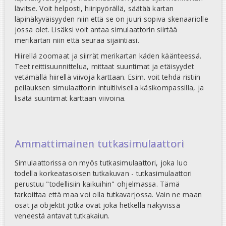
lävitse. Voit helposti, hiiripyörällä, säätää kartan
läpinäkyväisyyden niin että se on juuri sopiva skenaariolle
jossa olet. Lisäksi voit antaa simulaattorin siirtää
merikartan niin että seuraa sijaintiasi.
Hiirellä zoomaat ja siirrät merikartan käden käänteessä.
Teet reittisuunnittelua, mittaat suuntimat ja etäisyydet
vetämällä hiirellä viivoja karttaan. Esim. voit tehdä ristiin
peilauksen simulaattorin intuitiivisella käsikompassilla, ja
lisätä suuntimat karttaan viivoina.
Ammattimainen tutkasimulaattori
Simulaattorissa on myös tutkasimulaattori, joka luo
todella korkeatasoisen tutkakuvan - tutkasimulaattori
perustuu "todellisiin kaikuihin" ohjelmassa. Tämä
tarkoittaa että maa voi olla tutkavarjossa. Vain ne maan
osat ja objektit jotka ovat joka hetkellä näkyvissä
veneestä antavat tutkakaiun.