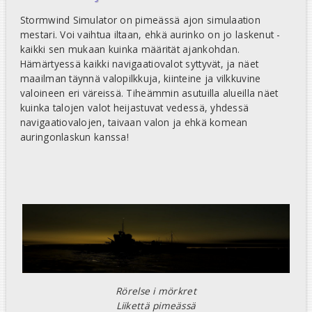
Stormwind Simulator on pimeässä ajon simulaation
mestari. Voi vaihtua iltaan, ehkä aurinko on jo laskenut -
kaikki sen mukaan kuinka määrität ajankohdan.
Hämärtyessä kaikki navigaatiovalot syttyvät, ja näet
maailman täynnä valopilkkuja, kiinteine ja vilkkuvine
valoineen eri väreissä. Tiheämmin asutuilla alueilla näet
kuinka talojen valot heijastuvat vedessä, yhdessä
navigaatiovalojen, taivaan valon ja ehkä komean
auringonlaskun kanssa!
Rörelse i mörkret
Liikettä pimeässä