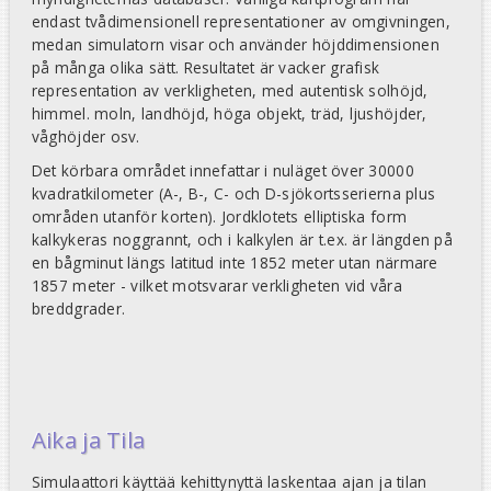
endast tvådimensionell representationer av omgivningen,
medan simulatorn visar och använder höjddimensionen
på många olika sätt. Resultatet är vacker grafisk
representation av verkligheten, med autentisk solhöjd,
himmel. moln, landhöjd, höga objekt, träd, ljushöjder,
våghöjder osv.
Det körbara området innefattar i nuläget över 30000
kvadratkilometer (A-, B-, C- och D-sjökortsserierna plus
områden utanför korten). Jordklotets elliptiska form
kalkykeras noggrannt, och i kalkylen är t.ex. är längden på
en bågminut längs latitud inte 1852 meter utan närmare
1857 meter - vilket motsvarar verkligheten vid våra
breddgrader.
Aika ja Tila
Simulaattori käyttää kehittynyttä laskentaa ajan ja tilan