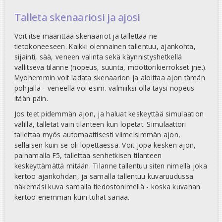
Talleta skenaariosi ja ajosi
Voit itse määrittää skenaariot ja tallettaa ne
tietokoneeseen. Kaikki olennainen tallentuu, ajankohta,
sijainti, sää, veneen valinta sekä käynnistyshetkellä
vallitseva tilanne (nopeus, suunta, moottorikierrokset jne.).
Myöhemmin voit ladata skenaarion ja aloittaa ajon tämän
pohjalla - veneellä voi esim. valmiiksi olla täysi nopeus
itään päin.
Jos teet pidemmän ajon, ja haluat keskeyttää simulaation
välillä, talletat vain tilanteen kun lopetat. Simulaattori
tallettaa myös automaattisesti viimeisimmän ajon,
sellaisen kuin se oli lopettaessa. Voit jopa kesken ajon,
painamalla F5, tallettaa senhetkisen tilanteen
keskeyttämättä mitään. Tilanne tallentuu siten nimellä joka
kertoo ajankohdan, ja samalla tallentuu kuvaruudussa
näkemäsi kuva samalla tiedostonimellä - koska kuvahan
kertoo enemmän kuin tuhat sanaa.