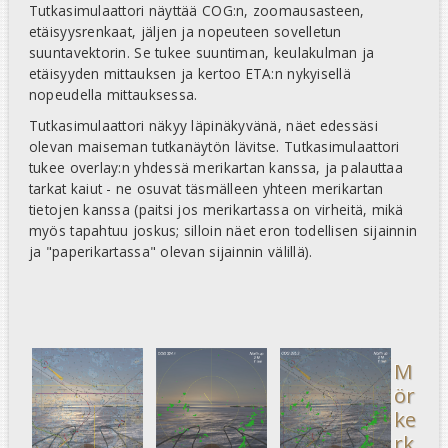
Tutkasimulaattori näyttää COG:n, zoomausasteen,
etäisyysrenkaat, jäljen ja nopeuteen sovelletun
suuntavektorin. Se tukee suuntiman, keulakulman ja
etäisyyden mittauksen ja kertoo ETA:n nykyisellä
nopeudella mittauksessa.
Tutkasimulaattori näkyy läpinäkyvänä, näet edessäsi
olevan maiseman tutkanäytön lävitse. Tutkasimulaattori
tukee overlay:n yhdessä merikartan kanssa, ja palauttaa
tarkat kaiut - ne osuvat täsmälleen yhteen merikartan
tietojen kanssa (paitsi jos merikartassa on virheitä, mikä
myös tapahtuu joskus; silloin näet eron todellisen sijainnin
ja "paperikartassa" olevan sijainnin välillä).
M
ör
ke
rk