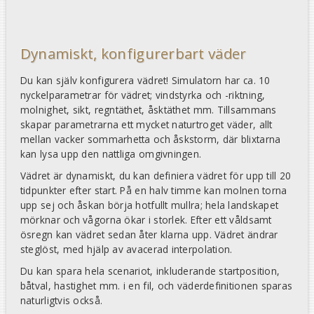
Dynamiskt, konfigurerbart väder
Du kan själv konfigurera vädret! Simulatorn har ca. 10
nyckelparametrar för vädret; vindstyrka och -riktning,
molnighet, sikt, regntäthet, åsktäthet mm. Tillsammans
skapar parametrarna ett mycket naturtroget väder, allt
mellan vacker sommarhetta och åskstorm, där blixtarna
kan lysa upp den nattliga omgivningen.
Vädret är dynamiskt, du kan definiera vädret för upp till 20
tidpunkter efter start. På en halv timme kan molnen torna
upp sej och åskan börja hotfullt mullra; hela landskapet
mörknar och vågorna ökar i storlek. Efter ett våldsamt
ösregn kan vädret sedan åter klarna upp. Vädret ändrar
steglöst, med hjälp av avacerad interpolation.
Du kan spara hela scenariot, inkluderande startposition,
båtval, hastighet mm. i en fil, och väderdefinitionen sparas
naturligtvis också.