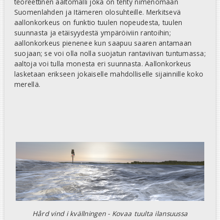
teoreettinen aaltomalli joka on tehty nimenomaan
Suomenlahden ja Itämeren olosuhteille. Merkitsevä
aallonkorkeus on funktio tuulen nopeudesta, tuulen
suunnasta ja etäisyydestä ympäröiviin rantoihin;
aallonkorkeus pienenee kun saapuu saaren antamaan
suojaan; se voi olla nolla suojatun rantaviivan tuntumassa;
aaltoja voi tulla monesta eri suunnasta. Aallonkorkeus
lasketaan erikseen jokaiselle mahdolliselle sijainnille koko
merellä.
Hård vind i kvällningen - Kovaa tuulta ilansuussa