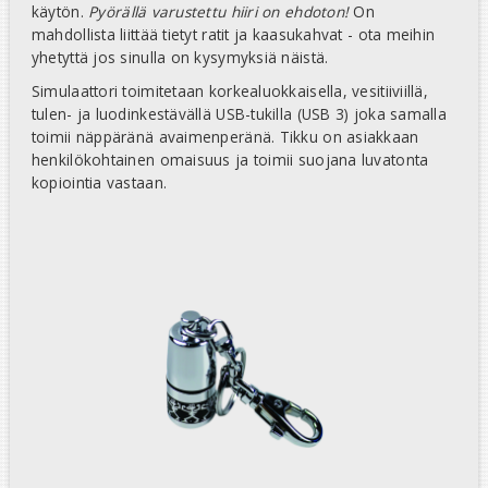
käytön.
Pyörällä varustettu hiiri on ehdoton!
On
mahdollista liittää tietyt ratit ja kaasukahvat - ota meihin
yhetyttä jos sinulla on kysymyksiä näistä.
Simulaattori toimitetaan korkealuokkaisella, vesitiiviillä,
tulen- ja luodinkestävällä USB-tukilla (USB 3) joka samalla
toimii näppäränä avaimenperänä. Tikku on asiakkaan
henkilökohtainen omaisuus ja toimii suojana luvatonta
kopiointia vastaan.