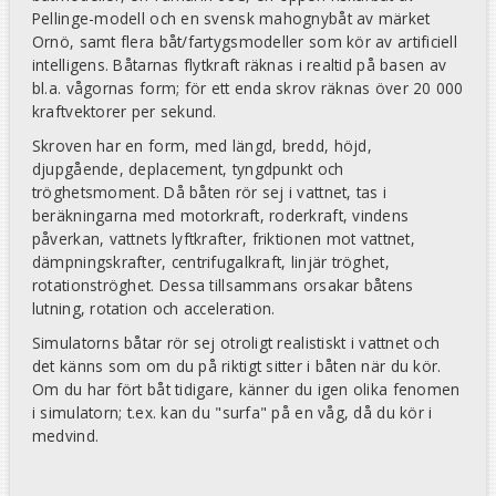
Pellinge-modell och en svensk mahognybåt av märket
Ornö, samt flera båt/fartygsmodeller som kör av artificiell
intelligens. Båtarnas flytkraft räknas i realtid på basen av
bl.a. vågornas form; för ett enda skrov räknas över 20 000
kraftvektorer per sekund.
Skroven har en form, med längd, bredd, höjd,
djupgående, deplacement, tyngdpunkt och
tröghetsmoment. Då båten rör sej i vattnet, tas i
beräkningarna med motorkraft, roderkraft, vindens
påverkan, vattnets lyftkrafter, friktionen mot vattnet,
dämpningskrafter, centrifugalkraft, linjär tröghet,
rotationströghet. Dessa tillsammans orsakar båtens
lutning, rotation och acceleration.
Simulatorns båtar rör sej otroligt realistiskt i vattnet och
det känns som om du på riktigt sitter i båten när du kör.
Om du har fört båt tidigare, känner du igen olika fenomen
i simulatorn; t.ex. kan du "surfa" på en våg, då du kör i
medvind.