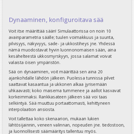
Dynaaminen, konfiguroitava sää
Voit itse määrittää sään! Simulaattorissa on noin 10
avainparametria säälle; tuulen voimakkuus ja suunta,
pilvisyys, näkyvyys, sade- ja ukkostiheys jne. Yhdessä
nämä muodostavat hyvin luonnonomaisen sään, aina
kesähelteestä ukkosmyrskyyn, jossa salamat voivat
valaista öisen ympäristön.
Sää on dynaaminen, voit määrittää sen aina 20
ajankohdalle lähdön jälkeen. Puolessa tunnissa pilvet
saattavat kasaantua ja ukkonen alkaa jyrisemään
uhkaavasti; koko maisema tummenee ja aallot kasvavat
korkeimmaksi. Rankkasateen jälkeen sää voi taas
selkiintyä. Sää muuttuu portaattomasti, kehittyneen
interpolaation ansiosta.
Voit tallettaa koko skenaarion, mukaan lukien
lähtösijainnin, veneen valinnan, nopeuden jne. tiedostoon,
ja luonnollisesti säämääritys tallentuu myös.