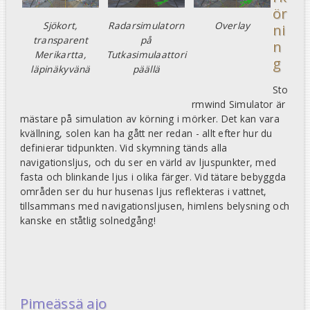
ör
Sjökort,
Radarsimulatorn
Overlay
ni
transparent
på
n
Merikartta,
Tutkasimulaattori
g
läpinäkyvänä
päällä
Sto
rmwind Simulator är
mästare på simulation av körning i mörker. Det kan vara
kvällning, solen kan ha gått ner redan - allt efter hur du
definierar tidpunkten. Vid skymning tänds alla
navigationsljus, och du ser en värld av ljuspunkter, med
fasta och blinkande ljus i olika färger. Vid tätare bebyggda
områden ser du hur husenas ljus reflekteras i vattnet,
tillsammans med navigationsljusen, himlens belysning och
kanske en ståtlig solnedgång!
Pimeässä ajo