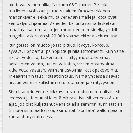
ajettavaa venemallia, Yamarin 68C, puinen Pellinki-
mallinen avofiskari ja ruotsalainen Ornö-merkkinen
mahonkivene, sekä muita vene/laivamalleja jotka ovat
keinoälyn ohjaamia. Veneiden kelluntavoima lasketaan
reaaliajassa mm. aaltojen muotojen perusteella; yhdelle
rungolle lasketaan yli 20 000 voimavektoria sekunnissa.
Rungoissa on muoto jossa pituus, leveys, korkeus,
syväys, uppoama, painopiste ja hitausmomentti. Kun vene
liikkuu vedessä, laskentaan sisältyy moottorivoima,
peräsimen voima, tuulen vaikutus, veden nostovoimat,
kitka vettä vastaan, vaimennusvoimia, keskipakovoima,
lineaarinen hitaus, rotaatiohitaus. Nämä yhdessä saavat
aikaan veneen kallistumisen, rotaation ja kiihtyvyyden.
Simulaattorin veneet liikkuvat uskomattoman realistisesti
vedessä ja tuntuu siltä että oikeasti istuisit veneessä kun
ajat. Jos olet kuljettanut veneitä aikaisemmin, tunnistat eri
ilmiöitä simulaattorissa; esim. voit "surffata" aallon päällä
kun ajat myötätuulessa.