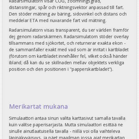
Radarsimulatorn visar COG, zoomningsgrad,
distansringar, spår och riktningsvektor anpassad till fart.
Den stöder mätning av bäring, sidovinkel och distans och
meddelar ETA med nuvarande fart vid mätning.
Radarsimulatorn visas transparent, du ser världen framför
dej genom radarskärmen. Radarsimulatorn stöder overlay
tillsammans med sjökortet, och returnerar exakta ekon -
de sammanfaller exakt med vad som är inritat i kartbladet
(förutom om kartbladet innehåller fel, vilket också händer
ibland; då kan du se skillnaden mellav objektets verkliga
position och den positionen i "papperskartbladet").
Merikartat mukana
Simulaattori antaa sinun valita karttasivut samalla tavalla
kuin valitse paperisarjasta. Mutta simulaattori esittää ne
sinulle ainutlaatuisella tavalla - niillä voi olla vaihteleva
läpinäkyväisyys, ja näet maailman jossa ajat merikartan