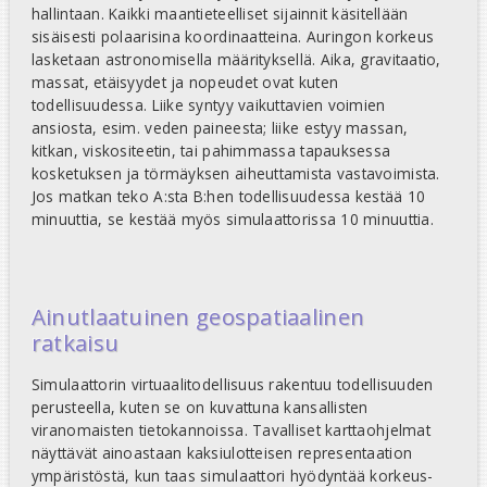
hallintaan. Kaikki maantieteelliset sijainnit käsitellään
sisäisesti polaarisina koordinaatteina. Auringon korkeus
lasketaan astronomisella määrityksellä. Aika, gravitaatio,
massat, etäisyydet ja nopeudet ovat kuten
todellisuudessa. Liike syntyy vaikuttavien voimien
ansiosta, esim. veden paineesta; liike estyy massan,
kitkan, viskositeetin, tai pahimmassa tapauksessa
kosketuksen ja törmäyksen aiheuttamista vastavoimista.
Jos matkan teko A:sta B:hen todellisuudessa kestää 10
minuuttia, se kestää myös simulaattorissa 10 minuuttia.
Ainutlaatuinen geospatiaalinen
ratkaisu
Simulaattorin virtuaalitodellisuus rakentuu todellisuuden
perusteella, kuten se on kuvattuna kansallisten
viranomaisten tietokannoissa. Tavalliset karttaohjelmat
näyttävät ainoastaan kaksiulotteisen representaation
ympäristöstä, kun taas simulaattori hyödyntää korkeus-