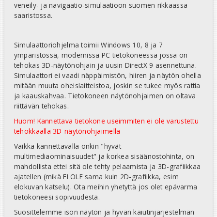
veneily- ja navigaatio-simulaatioon suomen rikkaassa
saaristossa.
Simulaattoriohjelma toimii Windows 10, 8 ja 7
ympäristössä, modernissa PC tietokoneessa jossa on
tehokas 3D-näytönohjain ja uusin DirectX 9 asennettuna.
Simulaattori ei vaadi näppäimistön, hiiren ja näytön ohella
mitään muuta oheislaitteistoa, joskin se tukee myös rattia
ja kaauskahvaa. Tietokoneen näytönohjaimen on oltava
riittävän tehokas.
Huom! Kannettava tietokone useimmiten ei ole varustettu
tehokkaalla 3D-näytönohjaimella
Vaikka kannettavalla onkin "hyvät
multimediaominaisuudet" ja korkea sisäänostohinta, on
mahdollista ettei sitä ole tehty pelaamista ja 3D-grafiikkaa
ajatellen (mikä EI OLE sama kuin 2D-grafiikka, esim
elokuvan katselu). Ota meihin yhetyttä jos olet epävarma
tietokoneesi sopivuudesta.
Suosittelemme ison näytön ja hyvän kaiutinjärjestelmän